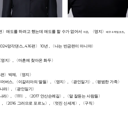
편
〉애도를 하려고 했는데 애도를 할 수가 없어서
,
〈영지〉
,
자문
배우 & 액팅코츠
24망각댄스_4.16편〉 10년 ,
〈나는 반금련이 아니야〉
〉
〈영지〉, 〈마흔에 찾아온 화두〉
〉
16편〉박제,
〈영지〉
망각투어버스, 〈이갈리아의 딸들〉, 〈영지〉, 〈광인일기〉,〈평범한 가족〉
란나라〉,
〈광인일기〉
란나라〉,
〈1111〉, 〈2017 안산순례길〉,
〈말 잘듣는 사람들〉
〉,
〈2016 그러므로 포르노〉, 〈멋진 신세계〉,
〈구직〉