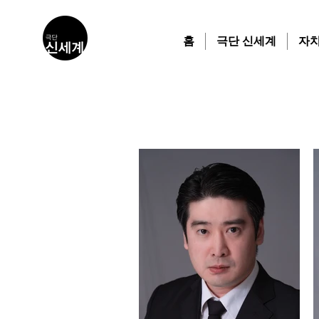
홈
극단 신세계
자