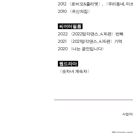
2012 〈로비오&줄리엣〉, 〈우리동네, 미
2010 〈귀신의집〉
씨어터필름
2022
〈2022망각댄스_4.16편〉반복
2021 〈2021망각댄스_4.16편〉기억
2020 〈나는 광인입니다〉
웹드라마
〈숫자녀 계숙자〉
사업자등록
(All picture