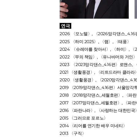
연극
2026
〈모노텔〉,
〈2026
망각댄스_4.16
2025
〈하미 2025〉, 〈램〉
,
〈태풍
〉
2024 〈슈레야를 찾아서〉, 〈하미〉, 〈20
2022
〈무의 책임〉, 〈유나바머와 거인
2023 〈2023망각댄스_4.16편〉로맨스,
2021 〈생활풍경〉, 〈리트드라마 클라라
2020 〈생활풍경〉, 〈2020망각댄스_4.
2019 〈2019망각댄스_4.16편〉서울
2018 〈2018망각댄스_세월호편〉, 〈파
2017 〈2017망각댄스_세월호편〉, 〈파
2016 〈파란나라〉, 〈사랑하는 대한민국
2015 〈그러므로 포르노〉
2014 〈리어를 연기한 배우 미네티〉
2013 〈구직〉