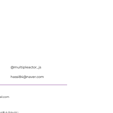
@multipleactor_js
hassi84@naver.com
il.com
 복사할 수 없습니다.)