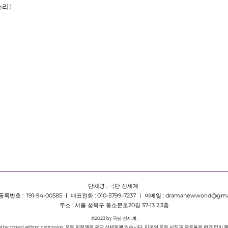
쓰리〉
단체명 : 극단 신세계
번호 : 191-94-00585 ㅣ 대표전화 : 010-5799-7237 ㅣ 이메일 :
dramanewworld@gma
주소 : 서울 성북구 동소문로20길 37-13 2,3층
by 극단 신세계.
©2023
s cannot be copied without permission. 모든 저작권은 극단 신세계에 있습니다. 이곳의 모든 사진과 자료들은 허가 없이