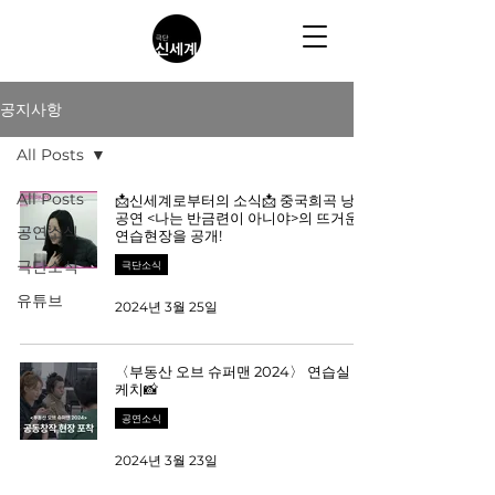
공지사항
All Posts
All Posts
📩신세계로부터의 소식📩 중국희곡 낭독
공연 <나는 반금련이 아니야>의 뜨거운
공연소식
연습현장을 공개!
극단소식
극단소식
유튜브
2024년 3월 25일
〈부동산 오브 슈퍼맨 2024〉 연습실 스
케치📸
공연소식
2024년 3월 23일