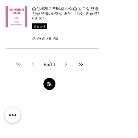
📩신세계로부터의 소식📩 김수정 연출,
전웅 연출, 하재성 배우 〈나는 반금련이
아니야〉
공연소식
2024년 3월 9일
85
/
111