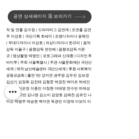
공연 상세페이지 🗒️ 보러가기
작 및 연출 김수정
|
드라마터그 김연재
|
조연출 김연
주 이강호
|
극단기획 최세미
|
조명디자이너 윤해인
|
무대디자이너 이상호
|
의상디자이너 한규리
|
음악
감독 이율구
|
음향감독 전민배
| 음향조감독 이문
규
|
영상촬영 박영민
|
포토그래퍼 신재환
| 디자인 투
바이투
|
​주최 서울특별시
| 주관 서울문화재단 극단신
세계
| 제작 남산예술센터 극단신세계
| 후원 사회복지
공동모금회
|
출연 1반 강지연 권주영 김두진 김보경
김선기 김정화 김진태 김형준 박경찬 박미르 박세인
양정윤 이은정 이종민 이창현 이태영 전수빈 하재성
홍승안 • 2반 김나영 김소이 김양호 김예찬 김유인 나
미소 박병주 박승현 백지연 옥경민 이경재 이보미 이
용석 이우람 이찬비 이채현 임준혁 정진화 최무근 • 3
반 강수현 강재준 김성진 김소현 송지수 유혁준 윤원
식 장미예 정수영 정해욱 조창연 최선호 최예은 하유
원 홍다빈 홍수지