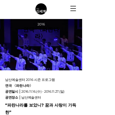
2016
​연극 〈파란나
라〉
남산예술센터 2016 시즌 프로그램
연
극
〈파란나라〉
공연일시
⎮
2016.11.16
.(수) -
2016.11.27
.(일)
공연장소
⎮ 남산예술센터
“파란나라를 보았니? 꿈과 사랑이 가득
한”