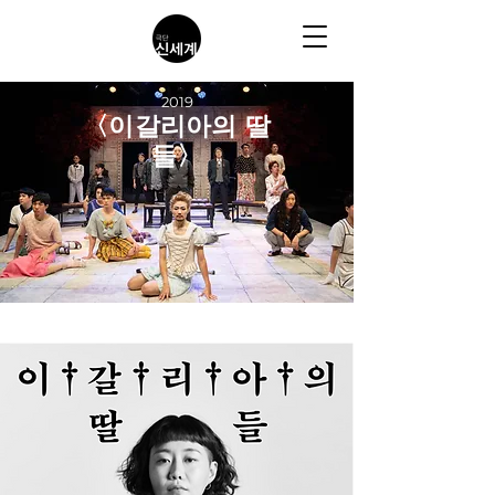
2019
〈이갈리아의 딸
들〉