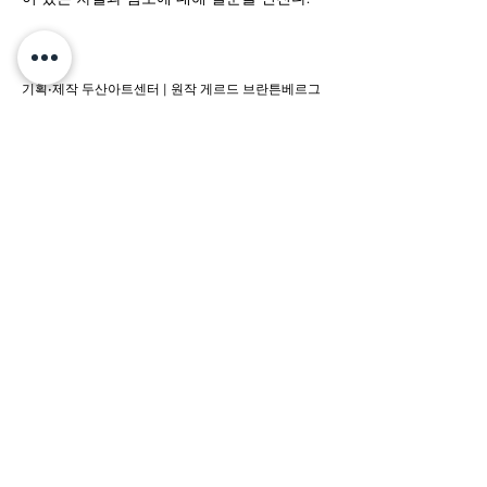
기획•제작 두산아트센터 | 원작 게르드 브란튼베르그
Gerd Brantenberg 소설 『이갈리아의 딸들
Egalias døtre』 | 번역 권미나 | 각색•연출 김수정 |
드라마터그 김지혜 | 조연출 고주영 박미르 | 무대감
독 김성수 | 안무•움직임 모지민 | 무대 이윤수 | 조명
윤해인 | 의상 김미나 | 분장•소품 장경숙 | 음악 이율
구 | 음향 전민배 | 영상 박영민 | 사진 박일호 | 출연 강
지연 권미나 김명기 김보경 김선기 김시영 김정화 김
형준 박지아 이강호 이진경 이창현 조영규 하동준 하
재성