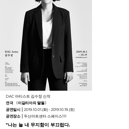
DAC 아티스트 김수정 신작
연극 〈이갈리아의 딸들〉
공연일시
⎮
2019.10.01
.(화) -
2019.10.19
.(토)
공연장소
⎮
두산아트센터 스페이스111
"나는 늘 내 무지함이 부끄럽다.