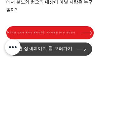
에서 분노와 혐오의 대상이 아닐 사람은 누구
일까?
🎬【극단 신세계 온라인 컬렉션②】 씨어터필름 [나는 광인입니다]
공연 상세페이지 🗒️ 보러가기
번역 조희란 l 연출 김수정 l 글쓰기 김수정 원아영 l 연
출부 서민지 전웅 l 기획부 김해미 배규진 원아영 l 공
간디자이너 송지인 l 조명디자이너 윤해인 l 조명오퍼
레이터 고용선 l 의상디자이너 김우유 l 그래픽디자이
너 미르그라피 l 음향감독 전민배 l 음향오퍼레이터 남
호성 l 음악감독 이율구 l 영상촬영 IRO COMPANY l
홍보영상편집 박영민 l 영상편집 김수정 서민지 이로
전웅 l 자문 강형준 l 진행 고주영 권주영 김두진 김정
화 김현규 남선희 이창현 l 출연 강주희 권미나 김보경
김선기 민현기 이강호 하재성