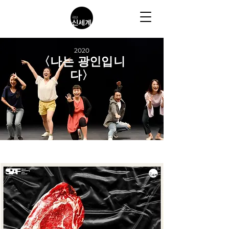
2020
〈나는 광인입니
다〉