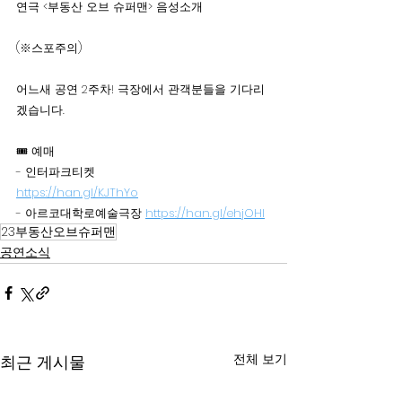
연극 <부동산 오브 슈퍼맨> 음성소개
(※스포주의)
어느새 공연 2주차! 극장에서 관객분들을 기다리
겠습니다.
🎟️ 예매 
- 인터파크티켓 
https://han.gl/KJThYo
- 아르코대학로예술극장 
https://han.gl/ehjOHI
23부동산오브슈퍼맨
공연소식
전체 보기
최근 게시물