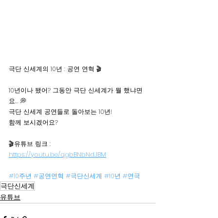
극단 신세계의 10년 : 공연 연혁 🎬
10년이나 됐어? 그동안 극단 신세계가 뭘 했냐면
요… 💭
극단 신세계 공연들로 돌아보는 10년! 
함께 보시겠어요? 
🎬유튜브 링크 : 
https://youtu.be/qgbBNbNdJBM
#10주년
#공연연혁
#극단신세계
#10년
#연극
극단신세계
유튜브