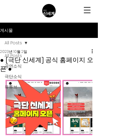
게시물
All Posts
2023년 10월 2일
All Posts
● [극단 신세계] 공식 홈페이지 오
공연소식
픈 ●
극단소식
유튜브