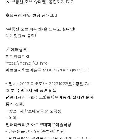
🔥<부동산 오브 슈퍼맨> 공연까지 D-2
👷🏻극장 셋업 현장 공개👷🏻‍♂️
<부동산 오브 슈퍼맨>을 만나고 싶다면!
예매링크🎫 클릭! 
🔗 예매링크 : 
인터파크티켓 
https://han.gl/KJThYo
아르코대학로예술극장 https://han.gl/ehjOHI
- 일시 : 2023.10.14(토) – 2023.10.22(일) 평일 7시 
30분, 주말 3시, 월 공연 없음
✔️관객과의 대화 : 10.21(토) (수어통역, 실시간 문자
통역 진행)
- 장소 : 대학로예술극장 소극장
- 예매 : 
인터파크티켓 아르코대학로예술극장
- 관람등급 : 만 13세(중학생) 이상
- 단체관람 및 공연문의 : 극단 신세계 070-8118-