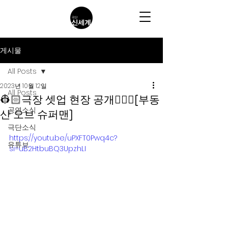
게시물
All Posts
2023년 10월 12일
All Posts
👷🏻극장 셋업 현장 공개👷🏻‍♂️[부동
공연소식
산 오브 슈퍼맨]
극단소식
https://youtu.be/uPXFT0Pwq4c?
유튜브
si=uB2HtbuBQ3UpzhLI