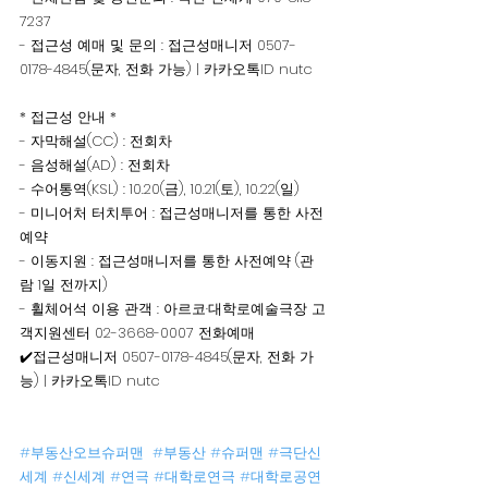
7237
- 접근성 예매 및 문의 : 접근성매니저 0507-
0178-4845(문자, 전화 가능) | 카카오톡ID nutc
* 접근성 안내 *
- 자막해설(CC) : 전회차 
- 음성해설(AD) : 전회차  
- 수어통역(KSL) : 10.20(금), 10.21(토), 10.22(일)
- 미니어처 터치투어 : 접근성매니저를 통한 사전
예약
- 이동지원 : 접근성매니저를 통한 사전예약 (관
람 1일 전까지)
- 휠체어석 이용 관객 : 아르코·대학로예술극장 고
객지원센터 02-3668-0007 전화예매
✔️접근성매니저 0507-0178-4845(문자, 전화 가
능) | 카카오톡ID nutc
#부동산오브슈퍼맨
#부동산
#슈퍼맨
#극단신
세계
#신세계
#연극
#대학로연극
#대학로공연