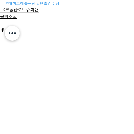
#대학로예술극장
#연출김수정
23부동산오브슈퍼맨
공연소식
전체 보기
최근 게시물