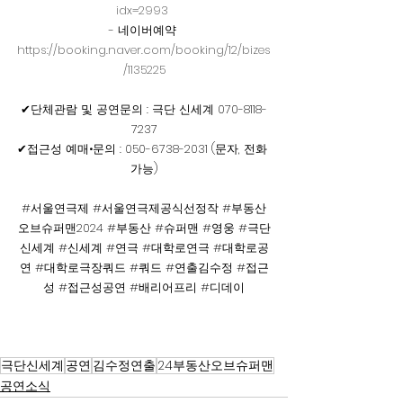
idx=2993
- 네이버예약 
https://booking.naver.com/booking/12/bizes
/1135225
✔단체관람 및 공연문의 : 극단 신세계 070-8118-
7237
✔접근성 예매•문의 : 050-6738-2031 (문자, 전화 
가능)
#서울연극제
#서울연극제공식선정작
#부동산
오브슈퍼맨2024
#부동산
#슈퍼맨
#영웅
#극단
신세계
#신세계
#연극
#대학로연극
#대학로공
연
#대학로극장쿼드
#쿼드
#연출김수정
#접근
성
#접근성공연
#배리어프리
#디데이
극단신세계
공연
김수정연출
24부동산오브슈퍼맨
공연소식