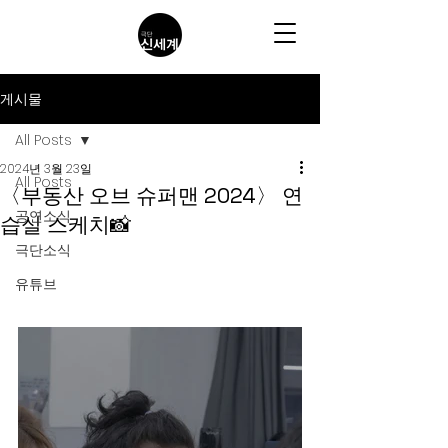
게시물
All Posts
2024년 3월 23일
All Posts
〈부동산 오브 슈퍼맨 2024〉 연
공연소식
습실 스케치📸
극단소식
유튜브