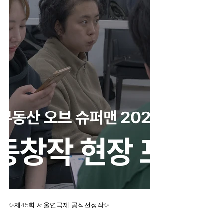
✨제45회 서울연극제 공식선정작✨