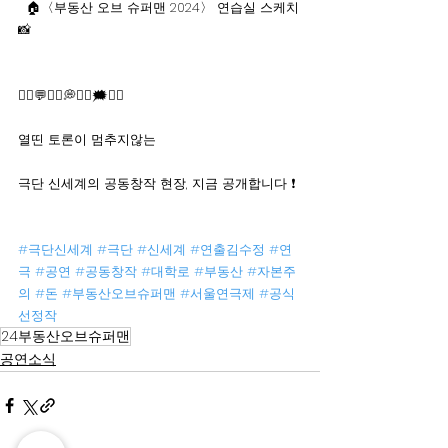
  🏠〈부동산 오브 슈퍼맨 2024〉 연습실 스케치
📸
🙋‍♀💬🙆‍♀💭🙆‍♂🗯🙋‍♂
열띤 토론이 멈추지않는
극단 신세계의 공동창작 현장, 지금 공개합니다 ❗
#극단신세계
#극단
#신세계
#연출김수정
#연
극
#공연
#공동창작
#대학로
#부동산
#자본주
의
#돈
#부동산오브슈퍼맨
#서울연극제
#공식
선정작
24부동산오브슈퍼맨
공연소식