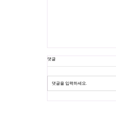
댓글
댓글을 입력하세요.
티켓오픈 D-Day!! 🕰 연극 <
노인박멸>