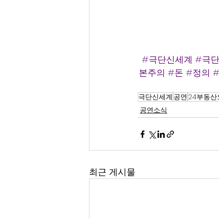
#극단신세계
#극
본주의
#돈
#정의
극단신세계
공연
24부동
공연소식
최근 게시물