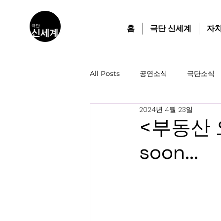
홈
극단 신세계
자
All Posts
공연소식
극단소식
2024년 4월 23일
<부동산 오
soon...