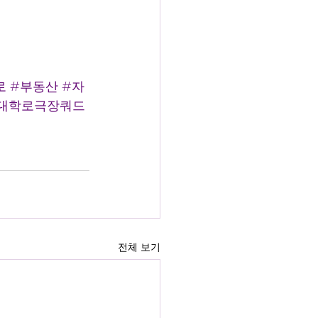
로
#부동산
#자
대학로극장쿼드
전체 보기