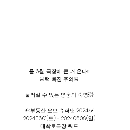
올 6월.. 극장에 큰 거 온다‼
🚨턱 빠짐 주의🚨
물러설 수 없는 영웅의 숙명💥
⚡<부동산 오브 슈퍼맨 2024>⚡
2024.06.01(토) - 2024.06.09(일)
대학로극장 쿼드