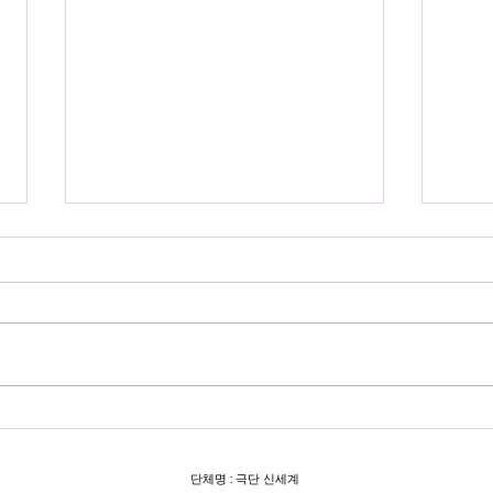
장애인 선예매 티켓오픈 D-
🎥
촬영
Day 🕰 연극 <노인박멸>
단체명 : 극단 신세계