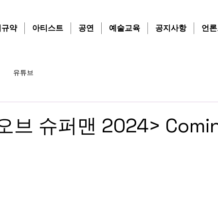
치규약
아티스트
공연
예술교육
공지사항
언론
유튜브
브 슈퍼맨 2024> Comi