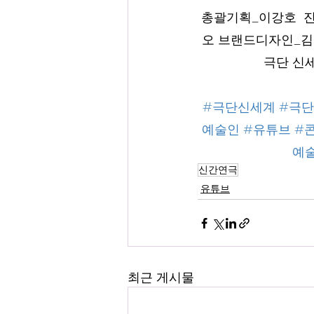
총괄기획_이강호  진
오 브랜드디자인_김
극단 신
#극단신세계
#극단
예술인
#유튜브
#
예
신간연극
유튜브
최근 게시물