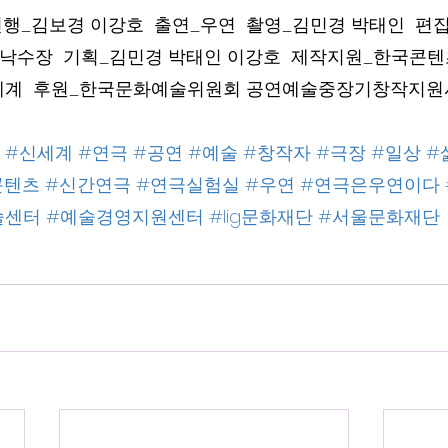
행_김보경 이강호  출연_우연  촬영_김민경 박태인  
낙수장  기획_김민경 박태인 이강호  제작지원_한국콘텐
세계  후원_한국문화예술위원회 공연예술중장기창작지원
#신세계
#연극
#공연
#예술
#창작자
#극장
#일상
#
콘텐츠
#신간연극
#연극실험실
#우연
#연극은우연이다
술센터
#예술경영지원센터
#lig문화재단
#서울문화재단