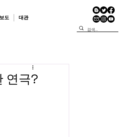
보도
대관
한 연극?