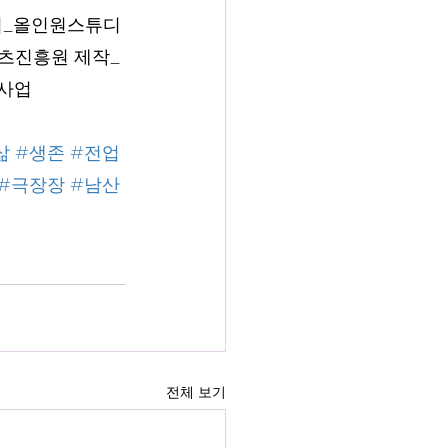
편집_올인원스튜디
츠진흥원 제작_
사업
삶
#생존
#전업
#극장장
#남산
전체 보기