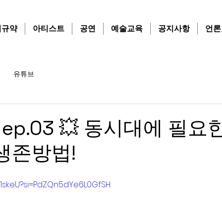
치규약
아티스트
공연
예술교육
공지사항
언론
유튜브
ep.03 💥 동시대에 필요
 생존방법!
Z0z1skeU?si=PdZQn5dYe6L0GfSH