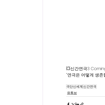
💥신간연극3 Coming 
"연극은 어떻게 생존할
극단신세계
신간연극
유튜브