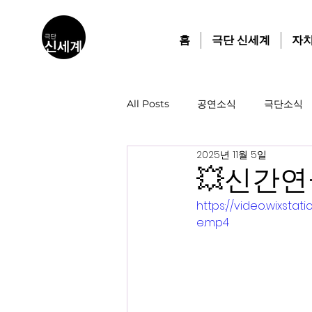
홈
극단 신세계
자
All Posts
공연소식
극단소식
2025년 11월 5일
💥신간연극
https://video.wixst
e.mp4