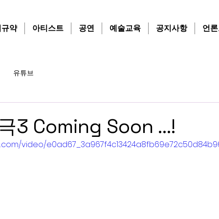
치규약
아티스트
공연
예술교육
공지사항
언론
유튜브
3 Coming Soon …!
atic.com/video/e0ad67_3a967f4c13424a8fb69e72c50d84b96