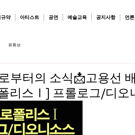
치규약
아티스트
공연
예술교육
공지사항
언론
유튜브
계로부터의 소식📩고용선 
로폴리스Ⅰ] 프롤로그/디오