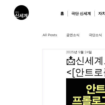
홈
극단 신세계
자
All Posts
공연소식
극단소식
2025년 9월 24일
📩신세
<[안트