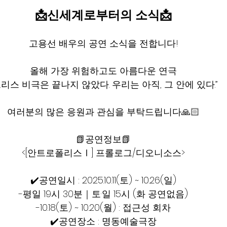
📩신세계로부터의 소식📩
고용선 배우의 공연 소식을 전합니다!
올해 가장 위험하고도 아름다운 연극
그리스 비극은 끝나지 않았다. 우리는 아직, 그 안에 있다.”
여러분의 많은 응원과 관심을 부탁드립니다🙏🏻
📗공연정보📗
<[안트로폴리스Ⅰ] 프롤로그/디오니소스>
✔️공연일시 : 2025.10.11(토) ~ 10.26(일)
-평일 19시 30분｜토·일 15시 (화 공연없음)
-10.18(토) ~ 10.20(월) : 접근성 회차
✔️공연장소 : 명동예술극장