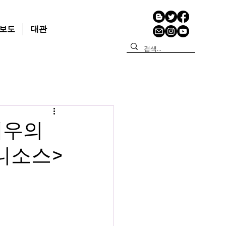
보도
대관
배우의
니소스>