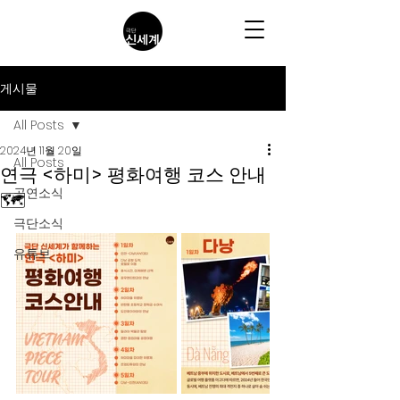
게시물
All Posts
2024년 11월 20일
All Posts
연극 <하미> 평화여행 코스 안내
공연소식
🗺️
극단소식
유튜브