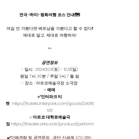
연극 <하미> 평화여행 코스 안내🗺️
여길 안 가봤다면 베트남을 가봤다고 할 수 없다❗
제대로 알고, 제대로 여행하자!
**
 공연정보 
- 일시 : 2024.11.23(토) - 12.01(일)
평일 7시 30분 / 주말 3시 / 월 쉼
- 장소 : 아르코예술극장 소극장
- 예매
✅인터파크 티
켓
https://tickets.interpark.com/goods/24015
531
✅
아르코·대학로예술극
장
https://theater.arko.or.kr/product/perform
✔️단체관람 및 공연문의 : 극단 신세계 070-8118-