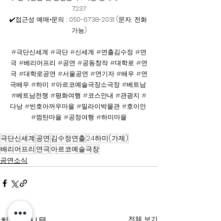
7237
✔️접근성 예매•문의 : 050-6738-2031 (문자, 전화 
가능)
#극단신세계
#극단
#신세계
#연출김수정
#연
극
#베리어프리
#공연
#공동창작
#대학로
#연
극
#대학로공연
#서울공연
#연기자
#배우
#연
극배우
#하미
#아르코예술극장소극장
#베트남
#베트남전쟁
#평화여행
#코스안내
#관광지
#
다낭
#빈호아꺼우마을
#밀라이박물관
#호이안
#껌탄마을
#공정여행
#하미마을
극단신세계
공연
김수정연출
24하미(가제)
배리어프리
연극
아르코예술극장
공연소식
전체 보기
최근 게시물