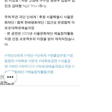
린 이강호 | 자문 고경태 구수정 권현우 김남주 김
민조 김태형 Ngô Thu Hồng
주최·주관 극단 신세계 | 후원 서울특별시 서울문
화재단 | 협력 한베평화재단 | 접근성 운영협력 아
르코·대학로예술극장
- 본 공연은 2025년 서울문화재단 예술창작활동
지원 선정 프로젝트의 지원을 받아 제작되었습니
다.
#극단신세계
#극단
#신세계
#연출김수정
#공
동창작
#대학로
#연극
#대학로공연
#서울공
연
#하미
#하미2025
#아르코예술극장소극장
#
서울문화재단
#예술창작활동지원
25하미
공연소식