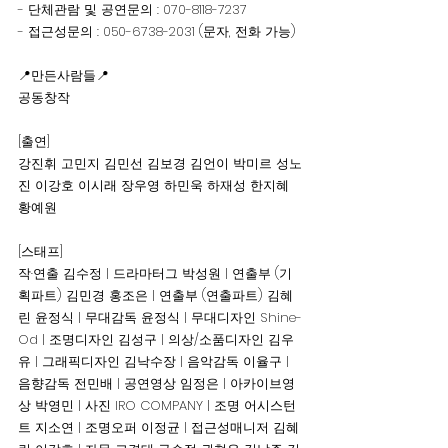
- 단체관람 및 공연문의 : 070-8118-7237
- 접근성문의 : 050-6738-2031 (문자, 전화 가능) 
📍만든사람들📍
공동창작
[출연]
강진휘 고민지 김민선 김보경 김언이 박미르 성노
진 이강호 이시래 장우영 하민욱 하재성 한지혜 
황예원
[스태프]
작·연출 김수정 | 드라마터그 박성원 | 연출부 (기
획파트) 김민경 홍조은 | 연출부 (연출파트) 김혜
린 윤정식 | 무대감독 윤정식 | 무대디자인 Shine-
Od | 조명디자인 김성구 | 의상/소품디자인 김우
유 | 그래픽디자인 김낙수장 | 음악감독 이율구 | 
음향감독 전민배 | 공연영상 임정은 | 아카이브영
상 박영민 | 사진 IRO COMPANY | 조명 어시스턴
트 지소연 | 조명오퍼 이정균 | 접근성매니저 김혜