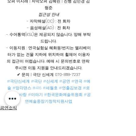
오퍼 이시래 | 자막오퍼 김혜린 | 진행 김민경 김
형준
접근성 안내
- 자막해설(CC) : 전 회차
- 음성해설(AD) : 전 회차
- 수어통역(KSL)은 제공되지 않습니다. 양해 부탁
드립니다.
- 이동지원 : 연극실험실 혜화동1번지는 엘리베이
터가 없는 건물 지하에 위치하여 휠체어 이용자
의 접근이 어렵습니다. 예매 시 문의번호로 연락 
주시면 이동 지원을 안내드리겠습니다.
✔ 문의 | 극단 신세계 070-8118-7237
#극단신세계
#극단
#신세계
#공연
#연극
#예
술
#망각댄스
#416
#세월호
#연출김보경
#로
맨스
#사랑
#이야기
#한국문화예술위원회
#공
연예술중장기창작지원사업
공연소식