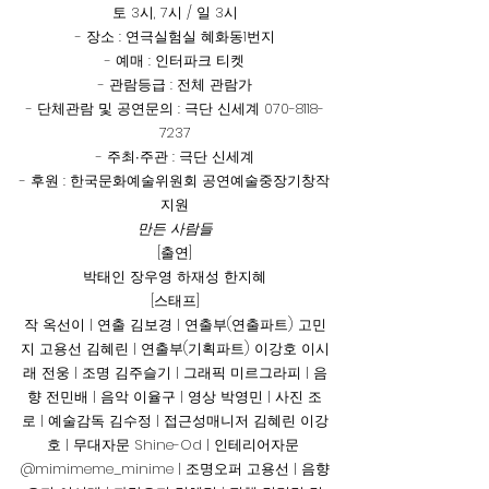
토 3시, 7시 / 일 3시
- 장소 : 연극실험실 혜화동1번지
- 예매 : 인터파크 티켓
- 관람등급 : 전체 관람가
- 단체관람 및 공연문의 : 극단 신세계 070-8118-
7237
- 주최∙주관 : 극단 신세계
- 후원 : 한국문화예술위원회 공연예술중장기창작
지원
만든 사람들
[출연]
박태인 장우영 하재성 한지혜
[스태프]
작 옥선이 | 연출 김보경 | 연출부(연출파트) 고민
지 고용선 김혜린 | 연출부(기획파트) 이강호 이시
래 전웅 | 조명 김주슬기 | 그래픽 미르그라피 | 음
향 전민배 | 음악 이율구 | 영상 박영민 | 사진 조
로 | 예술감독 김수정 | 접근성매니저 김혜린 이강
호 | 무대자문 Shine-Od | 인테리어자문 
@mimimeme_minime | 조명오퍼 고용선 | 음향