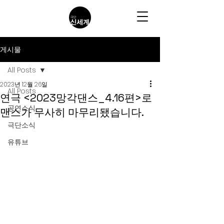
게시물
All Posts
2023년 12월 26일
All Posts
연극 <2023망각댄스_4.16편>로
공연소식
맨스가 무사히 마무리됐습니다.
극단소식
유튜브