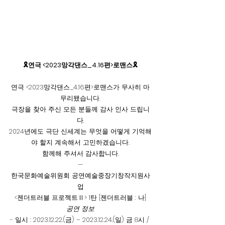
🎗연극 <2023망각댄스_4.16편>로맨스🎗
연극 <2023망각댄스_4.16편>로맨스가 무사히 마
무리됐습니다.
극장을 찾아 주신 모든 분들께 감사 인사 드립니
다.
2024년에도 극단 신세계는 무엇을 어떻게 기억해
야 할지 계속해서 고민하겠습니다.
함께해 주셔서 감사합니다.
—
한국문화예술위원회 공연예술중장기창작지원사
업
<젠더트러블 프로젝트Ⅱ> 1탄 [젠더트러블 : 나]
공연 정보
- 일시 : 2023.12.22.(금) – 2023.12.24.(일) 금 8시 / 