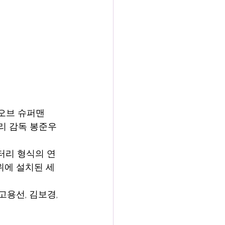
오브 슈퍼맨 
리 감독 봉준우 
터리 형식의 연
위에 설치된 세 
용선, 김보경, 