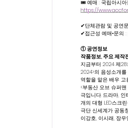
🎟 예매 : 국립아
https://www.accf.or
✔단체관람 및 공연문의 :
✔접근성 예매•문의 : 0
① 공연정보
작품정보, 주요 제작진
지금부터 2024 제2
2024>의 음성소개
역할을 맡은 배우 고
<부동산 오브 슈퍼맨
극입니다. 드라마, 인
개의 대형 LED스크
극단 신세계가 공동창
이강호, 이시래, 장우