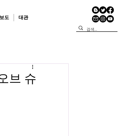
보도
대관
오브 슈