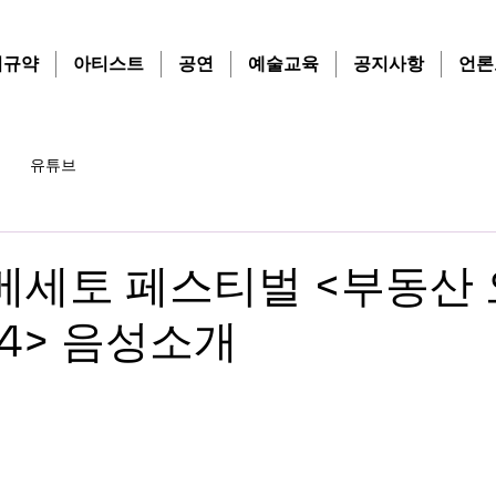
치규약
아티스트
공연
예술교육
공지사항
언론
유튜브
 베세토 페스티벌 <부동산 
24> 음성소개