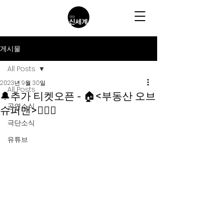
게시물
All Posts
2023년 9월 30일
All Posts
🔔추가 티켓오픈 - 🏠<부동산 오브
공연소식
슈퍼맨>🦸🏻‍♂️
극단소식
유튜브