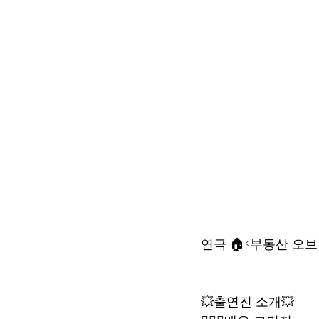
연극 🏠<부동산 오브
💥출연진 소개💥