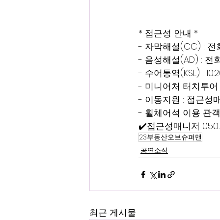
* 접근성 안내 *
- 자막해설(CC) : 전
- 음성해설(AD) : 전회
- 수어통역(KSL) : 10.20
- 미니어처 터치투어
- 이동지원 : 접근성
- 휠체어석 이용 관객
✔️접근성매니저 0507-
23부동산오브슈퍼맨
공연소식
최근 게시물