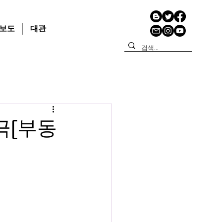
보도
대관
극[부동