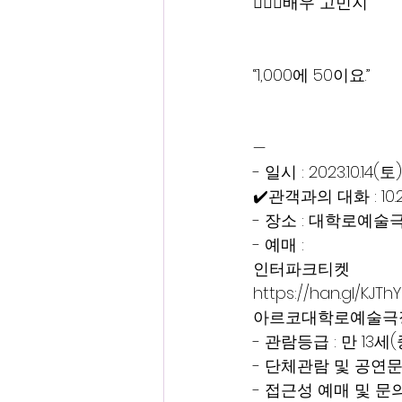
🦸🏻‍♂️배우 고민지
“1,000에 50이요.”
— 
- 일시 : 2023.10.14
✔️관객과의 대화 : 1
- 장소 : 대학로예술
- 예매 : 
인터파크티켓 
https://han.gl/KJTh
아르코대학로예술극장 htt
- 관람등급 : 만 13
- 단체관람 및 공연문의 
- 접근성 예매 및 문의 