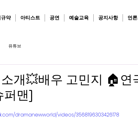
치규약
아티스트
공연
예술교육
공지사항
언론
유튜브
 소개💥배우 고민지 🏠연
슈퍼맨]
ok.com/dramanewworld/videos/3568196303426178