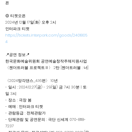
픈 
🟡 티켓오픈 
2024년 12월 17일(화) 오후 2시
인터파크 티켓 
https://tickets.interpark.com/goods/2401805
4
📍공연 정보📍
한국문화예술위원회 공연예술창작주체지원사업 
〈젠더트러블 프로젝트Ⅱ〉 2탄 [젠더트러블 : 너]
〈2024망각댄스_4.16편〉 10년
- 일시 : 2024.12.27(금) - 29(일) 금 7시 30분 | 토·
일 3시
- 장소 : 극장 봄
- 예매 : 인터파크 티켓 
- 관람등급 : 전체관람가
- 단체관람 및 공연문의 : 극단 신세계 070-8118-
7237