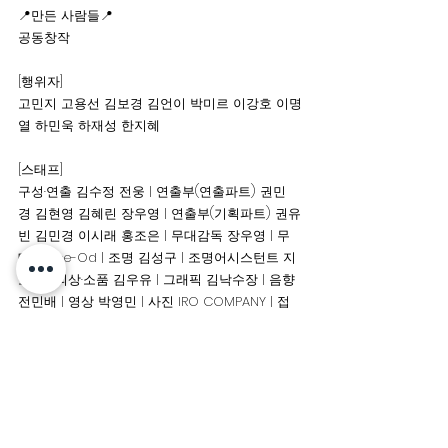
📍만든 사람들📍
공동창작
[행위자]
고민지 고용선 김보경 김언이 박미르 이강호 이명
열 하민욱 하재성 한지혜 
[스태프]
구성·연출 김수정 전웅 | 연출부(연출파트) 권민
경 김현영 김혜린 장우영 | 연출부(기획파트) 권유
빈 김민경 이시래 홍조은 | 무대감독 장우영 | 무
대 Shine-Od | 조명 김성구 | 조명어시스턴트 지
소연 | 의상·소품 김우유 | 그래픽 김낙수장 | 음향 
전민배 | 영상 박영민 | 사진 IRO COMPANY | 접
근성매니저 김혜린 이강호 
주최 프로젝트00 운영위원회 | 협력 극장 봄 | 제
작 극단 신세계 | 후원 한국문화예술위원회 공연
예술창작주체지원사업
24망각댄스