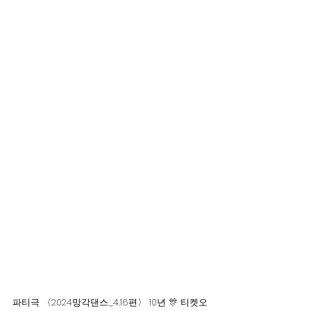
파티극 〈2024망각댄스_4.16편〉 10년 🎊 티켓오