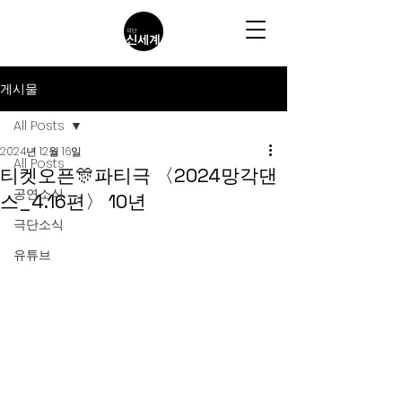
게시물
All Posts
2024년 12월 16일
All Posts
티켓오픈🎊파티극 〈2024망각댄
공연소식
스_4.16편〉 10년
극단소식
유튜브