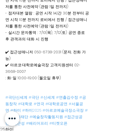
연 시작 10분 전까지 로비에서 진행 / 접근성매니
저를 통한 사전예약 (관람 1일 전까지)
- 점자대본 열람 : 공연 시작 1시간 30분 전부터 공
연 시작 10분 전까지 로비에서 진행 / 접근성매니
저를 통한 사전예약 (관람 1일 전까지)
- 실시간 문자통역 : 7/10(목), 7/12(토) 공연 종료 
후 관객과의 대화 시 진행
✔️ 접근성매니저 050-6738-2031 (문자, 전화 가
능)
✔️ 아르코·대학로예술극장 고객지원센터 02-
3668-0007 
: 화-일 10:00~19:00 (월요일 휴무)
#극단신세계
#극단
#신세계
#연출김수정
#공
동창작
#대학로
#연극
#대학로공연
#서울공
연
#하미
#하미2025
#아르코예술극장소극장
#
서울문화재단
#예술창작활동지원
#접근성공
연
#접근성
#배리어프리
#티켓오픈
25하미