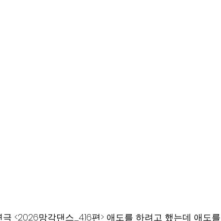
️ 연극 <2026망각댄스_4.16편> 애도를 하려고 했는데 애도