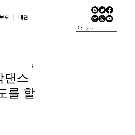
보도
대관
망각댄스
애도를 할