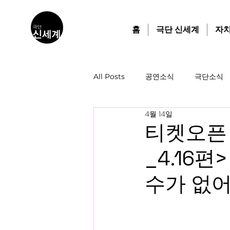
홈
극단 신세계
자
All Posts
공연소식
극단소식
4월 14일
티켓오픈 D
_4.16
수가 없