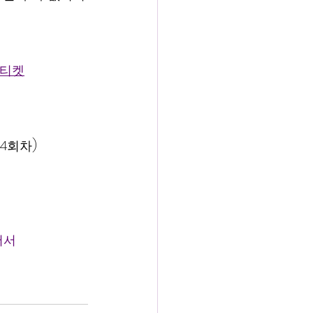
 티켓
총 4회차)
어서