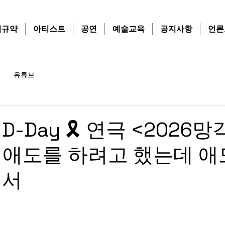
치규약
아티스트
공연
예술교육
공지사항
언론
유튜브
-Day 🎗️ 연극 <2026
편> 애도를 하려고 했는데 
어서