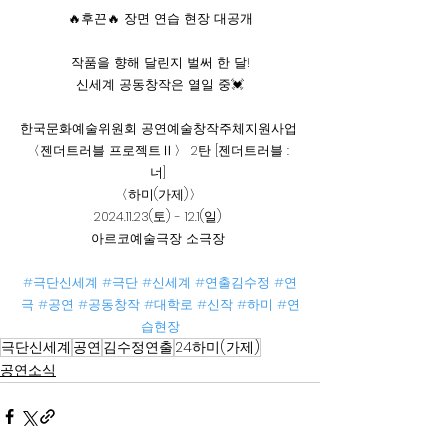
🔥후끈🔥 장면 연습 현장 대공개
작품을 향해 달린지 벌써 한 달!
신세계 공동창작은 열일 중💓
한국문화예술위원회 공연예술창작주체지원사업 
〈젠더트러블 프로젝트Ⅱ〉 2탄 [젠더트러블 : 
너] 
〈하미(가제)〉 
2024.11.23(토) - 12.1(일) 
아르코예술극장 소극장 
#극단신세계
#극단
#신세계
#연출김수정
#연
극
#공연
#공동창작
#대학로
#신작
#하미
#연
습현장
극단신세계
공연
김수정연출
24하미(가제)
공연소식