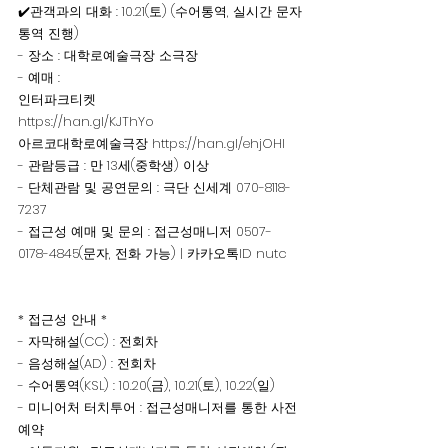
✔️관객과의 대화 : 10.21(토) (수어통역, 실시간 문자
통역 진행)
- 장소 : 대학로예술극장 소극장
- 예매 : 
인터파크티켓 
https://han.gl/KJThYo
아르코대학로예술극장 https://han.gl/ehjOHI
- 관람등급 : 만 13세(중학생) 이상
- 단체관람 및 공연문의 : 극단 신세계 070-8118-
7237
- 접근성 예매 및 문의 : 접근성매니저 0507-
0178-4845(문자, 전화 가능) | 카카오톡ID nutc
* 접근성 안내 *
- 자막해설(CC) : 전회차 
- 음성해설(AD) : 전회차  
- 수어통역(KSL) : 10.20(금), 10.21(토), 10.22(일)
- 미니어처 터치투어 : 접근성매니저를 통한 사전
예약