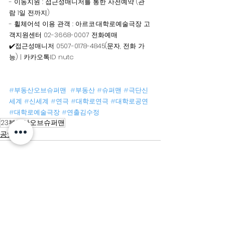
- 이동지원 : 접근성매니저를 통한 사전예약 (관
람 1일 전까지)
- 휠체어석 이용 관객 : 아르코·대학로예술극장 고
객지원센터 02-3668-0007 전화예매
✔️접근성매니저 0507-0178-4845(문자, 전화 가
능) | 카카오톡ID nutc
#부동산오브슈퍼맨
#부동산
#슈퍼맨
#극단신
세계
#신세계
#연극
#대학로연극
#대학로공연
#대학로예술극장
#연출김수정
23부동산오브슈퍼맨
공연소식
전체 보기
최근 게시물