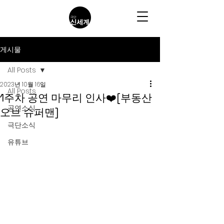
게시물
All Posts
2023년 10월 16일
All Posts
1주차 공연 마무리 인사❤️[부동산
공연소식
오브 슈퍼맨]
극단소식
유튜브