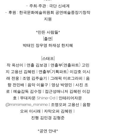
- 주최∙주관 : 극단 신세계
- 후원 : 한국문화예술위원회 공연예술중장기창작
지원
*만든 사람들*
[출연]
박태인 장우영 하재성 한지혜
[스태프]
작 옥선이 | 연출 김보경 | 연출부(연출파트) 고민
지 고용선 김혜린 | 연출부(기획파트) 이강호 이시
래 전웅 | 조명 김주슬기 | 그래픽 미르그라피 | 음
향 전민배 | 음악 이율구 | 영상 박영민 | 사진 조
로 | 예술감독 김수정 | 접근성매니저 김혜린 이강
호 | 무대자문 Shine-Od | 인테리어자문 
@mimimeme_minime | 조명오퍼 고용선 | 음향
오퍼 이시래 | 자막오퍼 김혜린 | 
진행 김민경 김형준
*공연 안내*