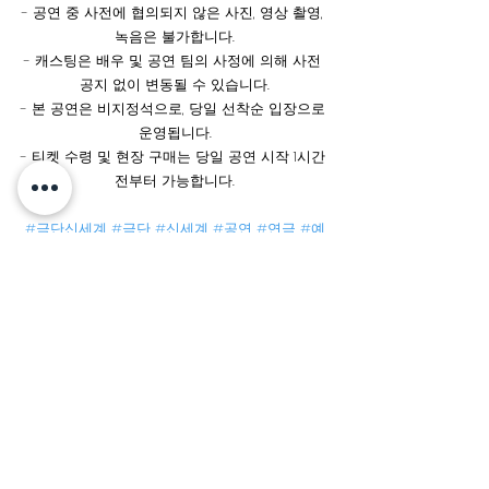
- 공연 중 사전에 협의되지 않은 사진, 영상 촬영, 
녹음은 불가합니다.
- 캐스팅은 배우 및 공연 팀의 사정에 의해 사전 
공지 없이 변동될 수 있습니다.
- 본 공연은 비지정석으로, 당일 선착순 입장으로 
운영됩니다.
- 티켓 수령 및 현장 구매는 당일 공연 시작 1시간 
전부터 가능합니다.
#극단신세계
#극단
#신세계
#공연
#연극
#예
술
#망각댄스
#416
#세월호
#연출김보경
#로
맨스
#사랑
#이야기
#한국문화예술위원회
#공
연예술중장기창작지원사업
#티켓오픈
23망각댄스
공연소식
전체 보기
최근 게시물