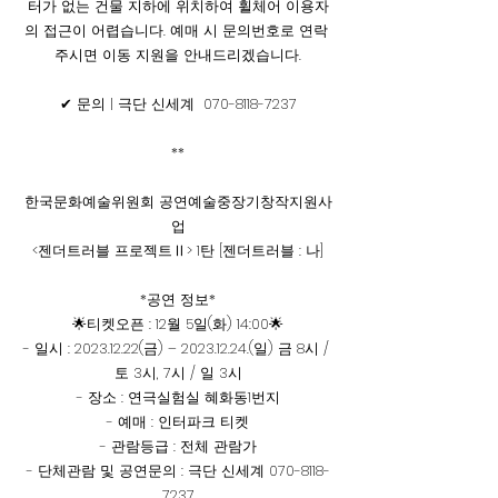
터가 없는 건물 지하에 위치하여 휠체어 이용자
의 접근이 어렵습니다. 예매 시 문의번호로 연락 
주시면 이동 지원을 안내드리겠습니다.
✔ 문의 | 극단 신세계  070-8118-7237
**
한국문화예술위원회 공연예술중장기창작지원사
업
<젠더트러블 프로젝트Ⅱ> 1탄 [젠더트러블 : 나]
*공연 정보*
🌟티켓오픈 : 12월 5일(화) 14:00🌟
- 일시 : 2023.12.22(금) – 2023.12.24.(일) 금 8시 / 
토 3시, 7시 / 일 3시
- 장소 : 연극실험실 혜화동1번지
- 예매 : 인터파크 티켓
- 관람등급 : 전체 관람가
- 단체관람 및 공연문의 : 극단 신세계 070-8118-
7237