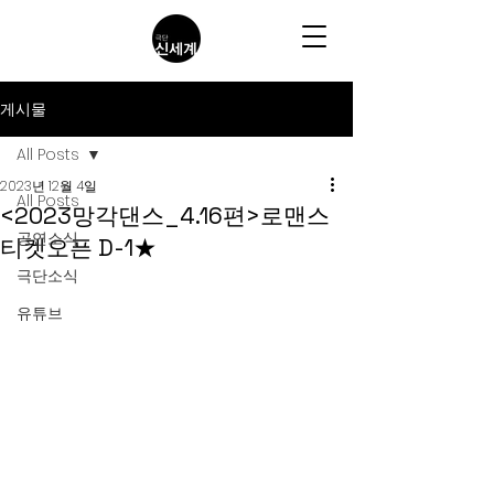
게시물
All Posts
2023년 12월 4일
All Posts
<2023망각댄스_4.16편>로맨스
공연소식
티켓오픈 D-1★
극단소식
유튜브