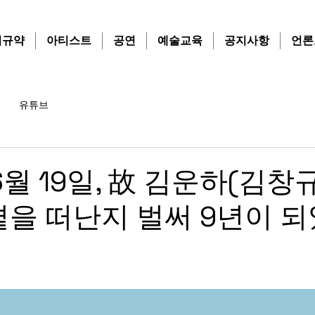
치규약
아티스트
공연
예술교육
공지사항
언론
유튜브
6월 19일, 故 김운하(김창
곁을 떠난지 벌써 9년이 