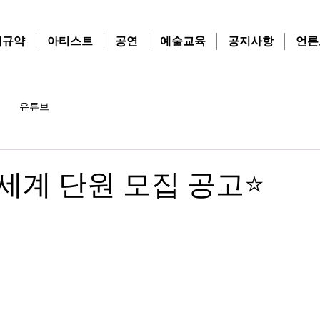
치규약
아티스트
공연
예술교육
공지사항
언론
유튜브
신세계 단원 모집 공고⭐️